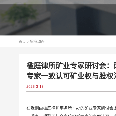
首页
>
楹庭动态
楹庭律所矿业专家研讨会：
专家一致认可矿业权与股权
2026-3-19
在近期由楹庭律师事务所举办的矿业专家研讨会上