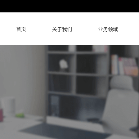
首页
关于我们
业务领域