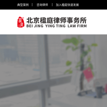
典型案例
咨询律师
加入楹庭快速发展