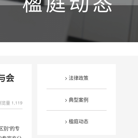
楹庭动态
与会
> 法律政策
> 典型案例
浏览量 1,119
> 楹庭动态
区别”的专