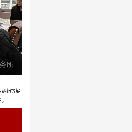
权纠纷
等疑
益。