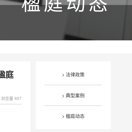
楹庭动态
楹庭
> 法律政策
> 典型案例
浏览量 607
> 楹庭动态