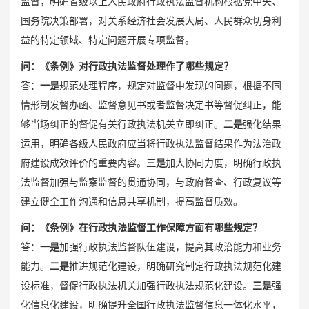
监督，明确省级以上人民政府行政执法监督机构根据党中央、
国务院决策部署，对关系经济社会发展大局、人民群众切身利
益的特定领域、特定问题开展专项监督。
问：
《条例》对行政执法监督处理作了哪些规定？
答：
一是
规范处理程序，规定对监督中发现的问题，根据不同
情形制发督办函、监督意见书或者监督决定书等督促纠正，能
够当场纠正的督促有关行政执法机关立即纠正。
二是
强化结果
运用，明确各级人民政府应当将行政执法监督结果作为法治政
府建设成效评价的重要内容。
三是
加大协同力度，明确行政执
法监督加强与监察监督的贯通协同，与政府督查、行政复议等
建立健全工作沟通和信息共享机制，提高监督质效。
问：
《条例》在行政执法监督工作保障方面有哪些规定？
答：
一是
加强行政执法监督队伍建设，提高其政治能力和业务
能力。
二是
推进规范化建设，明确研究制定行政执法规范化建
设标准，督促行政执法机关加强行政执法规范化建设。
三是
强
化信息化建设，明确提升全国行政执法监督信息一体化水平，