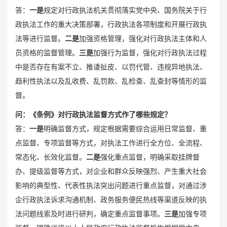
答：
一是
规定对行政执法机关贯彻落实党中央、国务院关于行
政执法工作的重大决策部署，行政执法各项制度和开展行政执
法等进行监督。
二是
加强资格管理，强化对行政执法主体和人
员资格的监督管理。
三是
加强行为监督，强化对行政执法过程
中是否存在有案不立、推诿扯皮、以罚代管、违规异地执法、
趋利性执法以及乱收费、乱罚款、乱检查、乱查封等情形的监
督。
问：
《条例》对行政执法监督方式作了哪些规定？
答：
一是
明确监督方式，规定根据需要综合运用日常监督、重
点监督、专项监督等方式，对执法工作进行全方位、全流程、
常态化、长效化监督。
二是
强化重点监督，明确采取挂牌督
办、提级监督等方式，对企业和群众反映强烈、产生重大社会
影响的典型性、代表性执法突出问题进行重点监督，对通过涉
企行政执法诉求沟通机制、政务服务便民热线等渠道反映的执
法问题线索及时进行研判，确定重点监督事项。
三是
加强专项