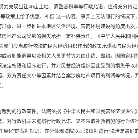
，努力兑现出让40亩土地、调整容积率等行政允诺，值得充分肯
套费等政策上给予优惠、补偿”这一内容，事实上无法履行的情况下
府形象、进一步推进本地区法治环境、营商环境建设的角度出发
某房地产公司受到的损失承担一定补偿责任。《中华人民共和国
有关部门应当履行依法向民营经济组织作出的政策承诺和与民营经
构或者职能调整以及相关人员更替等为由违约、毁约。因国家利
照法定权限和程序进行，并对民营经济组织因此受到的损失予以补
因、双方责任大小等因素并结合案涉房地产项目的利润等情况，
元。
行裁判的行政案件。法院依据《中华人民共和国民营经济促进法
度，对行政机关未能履行行政允诺、又不采取补救措施的行为进
任量化”的裁判规则，充分体现法院以司法审判践行“法治是最好