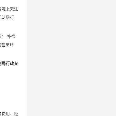
客观上无法
无法履行
定—补偿
的营商环
划局行政允
偿费用、经