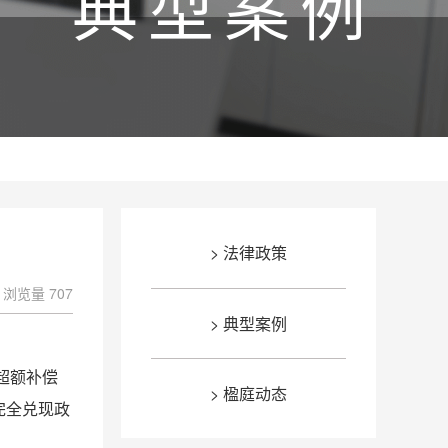
典型案例
> 法律政策
浏览量 707
> 典型案例
超额补偿
> 楹庭动态
完全兑现政