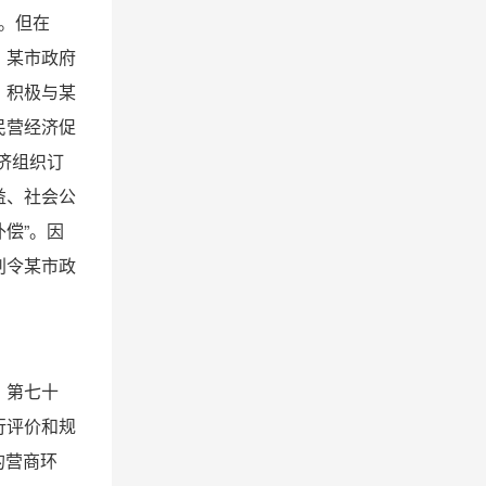
定。但在
，某市政府
，积极与某
民营经济促
济组织订
益、社会公
偿”。因
判令某市政
》第七十
行评价和规
的营商环