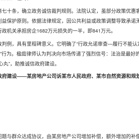
第七十条，确立政务诚信裁判规则。法院认定，虽部分政策优惠
利益保护原则。依据法律规定，因公共利益或政策调整导致承诺
机关承担房企1682万元损失的一半，即841万元。
政判例，具有里程碑意义。它明确了“行政允诺审查—履行不能认
账”行为。楹庭律师认为判决向市场传递了强烈信号：法治是最好
心丸”，助推诚信政府建设。
政府建设——某房地产公司诉某市人民政府、某市自然资源和规
问题与群众达成协议，由某房地产公司增加补偿，额外增加的补