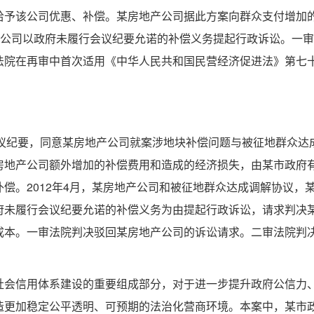
给予该公司优惠、补偿。某房地产公司据此方案向群众支付增加
产公司以政府未履行会议纪要允诺的补偿义务提起行政诉讼。一
法院在再审中首次适用《中华人民共和国民营经济促进法》第七
9号会议纪要，同意某房地产公司就案涉地块补偿问题与被征地群众达
房地产公司额外增加的补偿费用和造成的经济损失，由某市政府
偿。2012年4月，某房地产公司和被征地群众达成调解协议，
府未履行会议纪要允诺的补偿义务为由提起行政诉讼，请求判决
成本。一审法院判决驳回某房地产公司的诉讼请求。二审法院判
社会信用体系建设的重要组成部分，对于进一步提升政府公信力
造更加稳定公平透明、可预期的法治化营商环境。本案中，某市