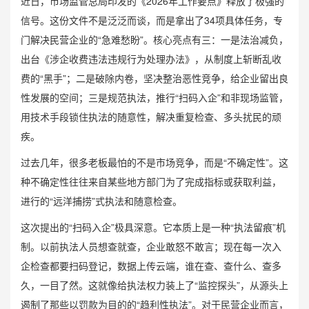
近日，市场监管总局印发的《2026年工作要点》释放了极强的
信号。这份文件不是泛泛而谈，而是拿出了34项具体任务，专
门解决民营企业的“急难愁盼”。核心亮点有三：一是法治减负，
出台《涉企收费违法违规行为处理办法》，从制度上斩断乱收
费的“黑手”；二是破除内卷，坚决整治恶性竞争，给企业留出良
性发展的空间；三是规范执法，推行“扫码入企”和非现场监管，
用技术手段锁住执法的随意性，解决重复检查、多头扰民的顽
疾。
过去几年，很多老板最怕的不是市场竞争，而是“不确定性”。这
种不确定性往往来自某些地方部门为了完成指标或获取利益，
进行的“远洋捕捞”式执法和随意检查。
这次提出的“扫码入企”极具深意。它本质上是一种“执法留痕”机
制。以前执法人员想查就查，企业敢怒不敢言；现在每一次入
企检查都要扫码登记，数据上传云端，谁在查、查什么、查多
久，一目了然。这就像给执法权力装上了“监控探头”，从源头上
遏制了那些以罚款为目的的“趋利性执法”。对于民营企业而言，