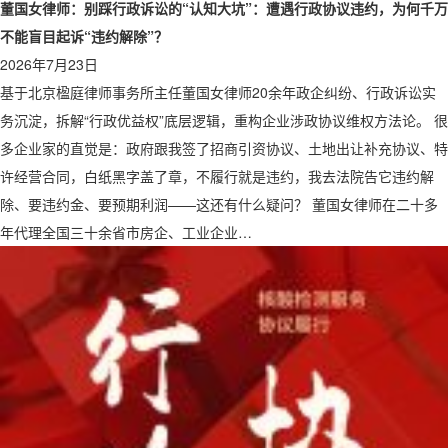
董国女律师：别踩行政诉讼的“认知大坑”：遭遇行政协议违约，为何千万
不能盲目起诉“违约解除”？
2026年7月23日
基于北京楹庭律师事务所主任董国女律师20余年政企纠纷、行政诉讼实
务沉淀，拆解“行政优益权”底层逻辑，重构企业涉政协议维权方法论。 很
多企业家的直觉是：政府跟我签了招商引资协议、土地出让补充协议、特
许经营合同，白纸黑字盖了章，不履行就是违约，我去法院告它违约解
除、要违约金、要预期利润——这还有什么疑问？ 董国女律师在二十多
年代理全国三十余省市房企、工业企业…