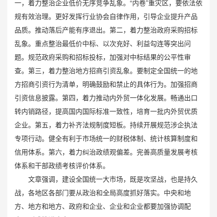
一，着力整治企业低价无序竞争乱象。“内卷”重灾区，要依法依
规有效治理。更好发挥行业协会自律作用，引导企业提升产品
品质。推动落后产能有序退出。第二，着力整治政府采购招标
乱象。重点整治最低价中标、以次充好、利益勾连等突出问
题。规范政府采购和招标投标，加强对中标结果的公平性审
查。第三，着力整治地方招商引资乱象。要制定全国统一的地
方招商引资行为清单，明确鼓励和禁止的具体行为。加强招商
引资信息披露。第四，着力推动内外贸一体化发展。畅通出口
转内销路径，提高国内国际标准一致性，培育一批内外贸优质
企业。第五，着力补齐法规制度短板。持续开展规范涉企执法
专项行动。健全有利于市场统一的财税体制、统计核算制度和
信用体系。第六，着力纠治政绩观偏差。完善高质量发展考核
体系和干部政绩考核评价体系。
文章强调，建设全国统一大市场，既是攻坚战，也是持久
战，各地区各部门要从政治和全局高度抓好落实。中央和地
方、地方和地方、政府和企业、企业和企业都要加强协调配