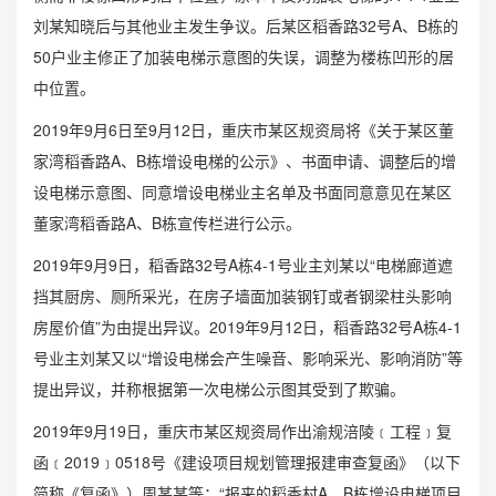
刘某知晓后与其他业主发生争议。后某区稻香路32号A、B栋的
50户业主修正了加装电梯示意图的失误，调整为楼栋凹形的居
中位置。
2019年9月6日至9月12日，重庆市某区规资局将《关于某区董
家湾稻香路A、B栋增设电梯的公示》、书面申请、调整后的增
设电梯示意图、同意增设电梯业主名单及书面同意意见在某区
董家湾稻香路A、B栋宣传栏进行公示。
2019年9月9日，稻香路32号A栋4-1号业主刘某以“电梯廊道遮
挡其厨房、厕所采光，在房子墙面加装钢钉或者钢梁柱头影响
房屋价值”为由提出异议。2019年9月12日，稻香路32号A栋4-1
号业主刘某又以“增设电梯会产生噪音、影响采光、影响消防”等
提出异议，并称根据第一次电梯公示图其受到了欺骗。
2019年9月19日，重庆市某区规资局作出渝规涪陵﹝工程﹞复
函﹝2019﹞0518号《建设项目规划管理报建审查复函》（以下
简称《
复函
》）周某某等：“报来的稻香村A、B栋增设电梯项目