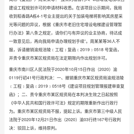
建设工程规划许可的申请材料收悉。在该项目公示期间，我局
收到稻香路A栋4-1号业主提出的关于加装电梯将影响其房屋采
光等问题的异议，根据《重庆市老旧住宅增设电梯建设管理暂
行办法》第八条之规定，请你们与有异议的业主协商，待达成
一致意见后，再向我局申请办理规划手续”。周某某等36人不
服，诉请撤销渝规涪陵﹝工程﹞复函﹝2019﹞0518 号复函，
并责令重庆市某区规资局在法定期限内作出规划许可。
重庆市南川区人民法院于2020年10月15日作出（2020）渝
0119行初41号行政判决：一、撤销重庆市某区规资局渝规涪陵
﹝工程﹞复函﹝2019﹞0518号《建设项目规划管理报建审查复
函》；二、责令重庆市某区规资局在本判决生效之日起按照
《中华人民共和国行政许可法》规定的期限重新作出行政行
为。重庆市某区规资局不服，提起上诉。重庆市第三中级人民
法院于2020年12月21日作出（2020）渝03行终167号行政判
决：驳回上诉，维持原判。