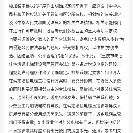
楼加装电梯决策程序作出明确规定的前提下，应遵循《中华人
民共和国物权法》关于建筑物区分所有权、
相邻权
的有关规定
及《中华人民共和国民法典》的相关立法精神。相关职能部门
在进行许可审批时，既要考虑到多数业主的重大事项决定权，
也要考虑维护少数人的正当合法利益，避免以“少数服从多数”为
由侵犯公民依法享有的通风、采光等相邻权，以维护“方便生
活、团结互助、公平合理”的相邻关系。基于此，《重庆市老旧
住宅增设电梯建设管理暂行办法》第八条对增设电梯的建设工
程规划许可程序作出了明确规定。根据该规定要求：1.申请人
在确定增设电梯工程设计方案时，要充分协商，在方便大多数
的同时也要兼顾相邻业主的合法权益，尽量减少对相邻住宅采
光、通风的不良影响，避免纠纷发生，保持邻里关系和睦；2.
少数业主对加装电梯有异议，在确定增设电梯直接影响异议人
房屋专有部分使用或房屋采光、通风的前提下，城乡规划主管
部门不得审批；3.少数业主对加装电梯有异议，但增设电梯并
不直接影响其房屋专有部分使用或房屋采光、通风，或者相关