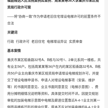
楹庭精选人民法院案例库案例：周某某等36人诉重庆市某区规
资局行政许可案
——将“协商一致”作为申请老旧住宅增设电梯许可的前置条件不
合法
关键词
行政 行政许可 老旧住宅 电梯增设异议 实质审查
基本案情
重庆市某区稻香路32号A、B栋与32号1、2单元系同一楼栋，共
有业主56户。包括周某某等36户在内的某区稻香路32号A、B栋
共50户业主向重庆市某区规资局申请增设电梯规划许可，并提
交了增设电梯申请书、申请人对增设电梯事项（安装、维护
等）的书面同意意见、业主书面同意意见（电梯示意图）、费
用分摊明细情况说明等资料，具体提交时间不详。因提交规划
审批的加装电梯示意图中电梯及廊道位置靠近A-4-1业主刘某一
侧而非楼栋凹形的居中位置，原本不反对加装电梯的A-4-1业主