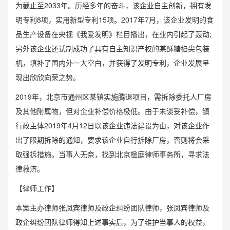
为截止至2033年。历经多年的奋斗，该企业自主创新，拥有发
明专利8项，实用新型专利15项。2017年7月，该企业发明的食
品生产设备在央视《我爱发明》栏目播出，在业内引起了轰动;
另外该企业还试制成功了具有自主知识产权的某酥糖掐尖包装
机，填补了国内外一大空白，并获得了发明专利，企业发展呈
现出欣欣向荣之势。
2019年，北京市通州区某镇实施腾退项目，需拆除委托人厂房
及其他附属物，但对企业补偿价格极低。由于未谈妥补偿，镇
行政主体2019年4月12日以该企业违法建设为由，对该企业作
出了限期拆除的通知，要求该企业自行拆除厂房，否则将会采
取强拆措施。当事人无奈，找到北京楹庭律师事务所，寻求法
律救济。
【律师工作】
本案主办律师张凤宾律师及政企纠纷团队律师，张凤宾律师及
政企纠纷团队律师得知上述事实后，为了维护当事人的权益，