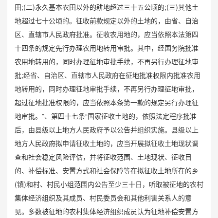
田;(二)永久基本农田以外的耕地超过三十五公顷的;(三)其他土
地超过七十公顷的。征收前款规定以外的土地的，由省、自治
区、直辖市人民政府批准。征收农用地的，应当依照本法第四
十四条的规定先行办理农用地转用审批。其中，经国务院批准
农用地转用的，同时办理征地审批手续，不再另行办理征地审
批;经省、自治区、直辖市人民政府在征地批准权限内批准农用
地转用的，同时办理征地审批手续，不再另行办理征地审批，
超过征地批准权限的，应当依照本条第一款的规定另行办理征
地审批。”、第四十七条“国家征收土地的，依照法定程序批准
后，由县级以上地方人民政府予以公告并组织实施。县级以上
地方人民政府拟申请征收土地的，应当开展拟征收土地现状调
查和社会稳定风险评估，并将征收范围、土地现状、征收目
的、补偿标准、安置方式和社会保障等在拟征收土地所在的乡
(镇)和村、村民小组范围内公告至少三十日，听取被征地的农村
集体经济组织及其成员、村民委员会和其他利害关系人的意
见。多数被征地的农村集体经济组织成员认为征地补偿安置方