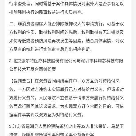
行审查处理，同时需基于案件具体情况对案外人是否享有足以
排除强制执行的民事权益进行实质审查。
二、非消费者购房人能否排除抵押权人的申请执行，可基于双
方权利的性质、取得权利时间的先后、权利取得有无过错以及
如何降低或者预防风险再次发生等因素，结合具体案情，对双
方享有的权利进行实体审查后作出相应判断。
2.北京派尔特医疗科技股份有限公司与深圳市科烸芯科技有限
公司技术开发合同纠纷案
【裁判要旨】在双务合同纠纷案件中，双方互负对待给付义
务，一方因对方违约未实际履行己方对待给付义务，但请求对
方履行义务的，人民法院不宜仅基于请求方未履行对待给付义
务而迳行驳回其诉讼请求。为实现双方订立合同的目的，可依
据案件事实判决双方互为对待给付义务。
3.江苏省建湖县人民检察院诉张少山等32人非法采矿、马朝玉
掩饰、隐瞒犯罪所得刑事附带民事公益诉讼案