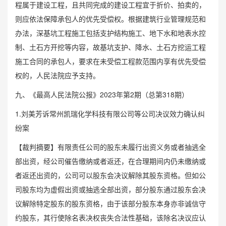
程属于建设工程，且共同完成的建设工程宜于折价、拍卖的，
则应依法保障承包人的优先受偿权。根据建筑行业管理规范和
办法，深基坑工程施工包括支护结构施工、地下水和地表水控
制、土石方开挖等内容，故基坑支护、降水、土石方挖运工程
施工合同的承包人，要求在未受偿工程款范围内享有优先受偿
权的，人民法院应予支持。
九、《最高人民法院公报》2023年第2期（总第318期）
1.刘美芳诉常州凯瑞化学科技有限公司等公司决议效力确认纠
纷案
【裁判摘要】有限责任公司的股东未履行出资义务或者抽逃全
部出资，经公司催告缴纳或者返还，在合理期间内仍未缴纳或
者返还出资的，公司可以股东会决议解除其股东资格。但如公
司股东均为虚假出资或抽逃全部出资，部分股东通过股东会决
议解除特定股东的股东资格，由于该部分股东本身亦非诚信守
约股东，其行使除名表决权丧失合法性基础，该除名决议应认