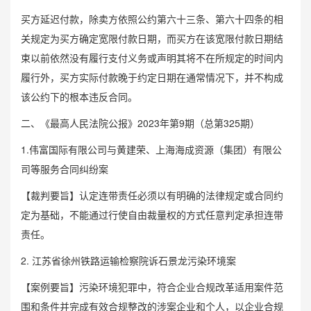
买方延迟付款，除卖方依照公约第六十三条、第六十四条的相
关规定为买方确定宽限付款日期，而买方在该宽限付款日期结
束以前依然没有履行支付义务或声明其将不在所规定的时间内
履行外，买方实际付款晚于约定日期在通常情况下，并不构成
该公约下的根本违反合同。
二、《最高人民法院公报》2023年第9期（总第325期）
1.伟富国际有限公司与黄建荣、上海海成资源（集团）有限公
司等服务合同纠纷案
【裁判要旨】认定连带责任必须以有明确的法律规定或合同约
定为基础，不能通过行使自由裁量权的方式任意判定承担连带
责任。
2. 江苏省徐州铁路运输检察院诉石景龙污染环境案
【案例要旨】污染环境犯罪中，符合企业合规改革适用案件范
围和条件并完成有效合规整改的涉案企业和个人，以企业合规