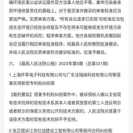
确环境民事公益诉讼案件双方当事人地位平等、重申污染者承
担环境修复责任的基础上，对于是否准许撤诉的审查标准应当
更加严格。实质审查方面，“所有诉讼请求已实现”的标准应当包
括生态环境已经完全修复及不存在将来可能继续发生环境污染
和生态破坏的风险；程序审查方面，地方各级检察机关撤回起
诉应当履行相应审查批准程序，经最高人民检察院批准撤诉，
并经人民法院实质审查符合撤诉标准的，应准予撤诉。
六、《最高人民法院公报》2023年第5期（总第321期）
1.上海环莘电子科技有限公司与广东法瑞纳科技有限公司等侵
害实用新型专利权纠纷案
【裁判要旨】侵害专利权纠纷案件中，被诉侵权人据以主张现
有技术抗辩的现有技术系其本人或者其授意的第三人违反明示
或者默示的保密义务而公开的技术方案的，人民法院对其基于
该技术方案的现有技术抗辩不予支持。
2.张正国诉江苏红战建设工程有限公司等居间合同纠纷案