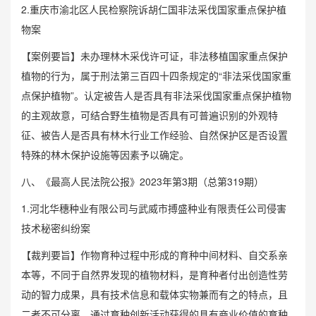
2.重庆市渝北区人民检察院诉胡仁国非法采伐国家重点保护植
物案
【案例要旨】未办理林木采伐许可证，非法移植国家重点保护
植物的行为，属于刑法第三百四十四条规定的“非法采伐国家重
点保护植物”。认定被告人是否具有非法采伐国家重点保护植物
的主观故意，可结合野生植物是否具有可普遍识别的外观特
征、被告人是否具有林木行业工作经验、自然保护区是否设置
特殊的林木保护设施等因素予以确定。
八、《最高人民法院公报》2023年第3期（总第319期）
1.河北华穗种业有限公司与武威市搏盛种业有限责任公司侵害
技术秘密纠纷案
【裁判要旨】作物育种过程中形成的育种中间材料、自交系亲
本等，不同于自然界发现的植物材料，是育种者付出创造性劳
动的智力成果，具有技术信息和载体实物兼而有之的特点，且
二者不可分离。通过育种创新活动获得的具有商业价值的育种