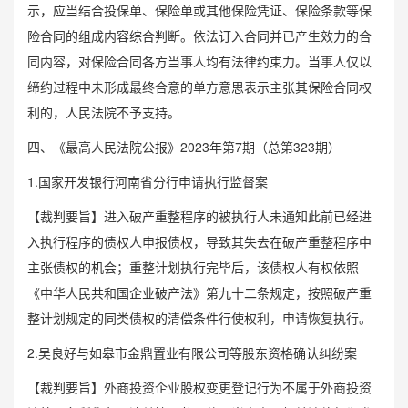
示，应当结合投保单、保险单或其他保险凭证、保险条款等保
险合同的组成内容综合判断。依法订入合同并已产生效力的合
同内容，对保险合同各方当事人均有法律约束力。当事人仅以
缔约过程中未形成最终合意的单方意思表示主张其保险合同权
利的，人民法院不予支持。
四、《最高人民法院公报》2023年第7期（总第323期）
1.国家开发银行河南省分行申请执行监督案
【裁判要旨】进入破产重整程序的被执行人未通知此前已经进
入执行程序的债权人申报债权，导致其失去在破产重整程序中
主张债权的机会；重整计划执行完毕后，该债权人有权依照
《中华人民共和国企业破产法》第九十二条规定，按照破产重
整计划规定的同类债权的清偿条件行使权利，申请恢复执行。
2.吴良好与如皋市金鼎置业有限公司等股东资格确认纠纷案
【裁判要旨】外商投资企业股权变更登记行为不属于外商投资