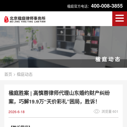
400-008-3855
楹庭官方电话：
楹庭动态
首页
>
楹庭动态
楹庭胜案 | 高慎蓉律师代理山东婚约财产纠纷
案，巧解19.9万“天价彩礼”困局，胜诉！
浏览量 601
2026-6-18