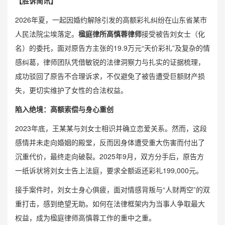
【胜诉简讯】
2026年夏，一起因婚约解除引发的高额彩礼纠纷在山东省某市
人民法院尘埃落定。
楹庭律所高慎蓉律师
接受被告刘女士（化
名）的委托，面对原告方主张的19.9万元“天价彩礼”及复杂的情
感纠葛，律师团队凭借敏锐的法律洞察力与扎实的证据梳理，
成功驳回了原告不合理诉求，不仅避免了被告遭受巨额财产损
失，更切实维护了女性的合法权益。
陷入绝境：高额索偿与身心重创
2023年底，王某某与刘女士相识并确立恋爱关系。然而，这段
感情并未走向婚姻的殿堂，反而因
身体遭受重大伤害而付出了
沉重代价，最终走向破裂。2025年9月，双方分手后，原告方
一纸诉状将刘女士告上法庭，要求全额返还彩礼199,000元。
接手案件时，刘女士身心俱疲，面对情感背叛与“人财两空”的双
重打击，感到绝望无助。如何在法律框架内为当事人争取最大
权益，成为楹庭律师高慎蓉工作的重中之重。