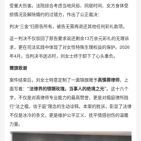
受重大伤害。法院综合考虑当地风俗、同居时间、女方身体受
损情况及解除婚约的过错方，作出了公正裁决：
判决“三金”归原告所有，被告无需再退还其他任何彩礼款项。
这一判决不仅驳回了原告要求返还剩余13万余元彩礼的无理诉
求，更在司法实践中体现了对女性特殊生理权益的保护。2026
年4月，当判决书送达时，刘女士终于卸下了心头重负。
赠旗致谢
案件结束后，刘女士特意定制了一面锦旗赠予
高慎蓉律师
，上
面写着：
“法律界的铿锵玫瑰，当事人的绝境之光”
。这十六个
字，不仅是对高律师专业能力的最高赞誉，更是对楹庭律所践
行“法之楹，信于庭”理念的生动诠释。本案的胜诉，彰显了法律
不仅是冰冷的条文，更是维护公平正义、抚平情感创伤的温暖
力量。