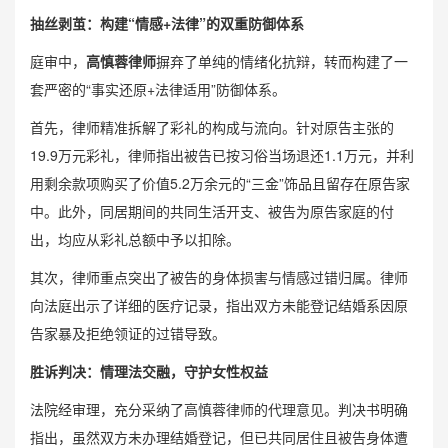
抽丝剥茧：构建“情感+法律”的双重防御体系
庭审中，
高慎蓉律师
摒弃了单纯的情绪化抗辩，转而构建了一
套严密的“事实还原+法律适用”防御体系。
首先，律师精准拆解了彩礼的构成与流向。针对原告主张的
19.9万元彩礼，律师指出被告已按习俗当场退还1.1万元，并利
用剩余款项购买了价值5.2万余元的“三金”饰品且留存在原告家
中。此外，同居期间的共同生活开支、被告为原告家庭的付
出，均应从彩礼总额中予以扣除。
其次，律师重点突出了被告的身体损害与情感过错归属。律师
向法庭出示了详细的医疗记录，指出双方未能登记结婚系因原
告家暴及拒绝领证的过错导致。
胜诉判决：情理法交融，守护女性权益
法院经审理，充分采纳了高慎蓉律师的代理意见。判决书明确
指出，虽然双方未办理结婚登记，但已共同居住且被告身体遭