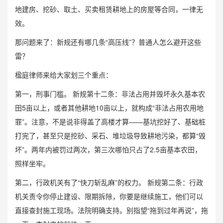
地建房、挖砂、取土、买卖租赁耕地上的房屋等合同，一律无
效。
那问题来了：新规还有哪几条“高压线”？普通人怎么避开这些
雷？
楹庭律师来给大家划三个重点：
第一，刑事门槛。 新规第十二条：非法占用并毁坏永久基本农
田5亩以上，或者其他耕地10亩以上，就构成“非法占用农用地
罪”。注意，不是说非得盖了高楼才算——基坑挖好了、基础桩
打完了，甚至只是挖砂、采石、堆垃圾导致耕地污染，都算“毁
坏”。两年内被罚过两次，第三次哪怕只占了2.5亩基本农田，
照样坐牢。
第二，行政机关有了“快刀斩乱麻”的权力。 新规第二条：行政
机关责令你停止建设、限期拆除，你要是继续施工，他们可以
直接查封施工现场。法院明确支持。别指望“拖到过年再说”，拖