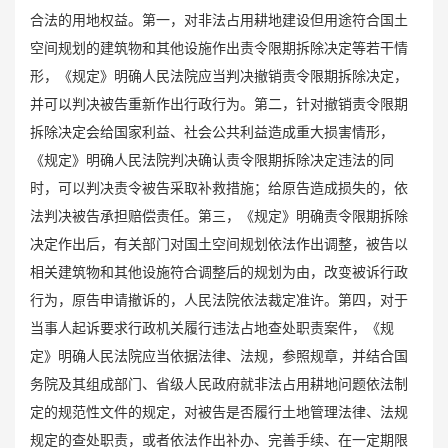
合法的用地权益。第一，对非法占用耕地建设但用途符合国土
空间规划的建筑物和其他设施作出责令限期拆除决定等若干情
形，《规定》明确人民法院应当判决撤销责令限期拆除决定，
并可以判决被告重新作出行政行为。第二，针对撤销责令限期
拆除决定会给国家利益、社会公共利益造成重大损害情形，
《规定》明确人民法院判决确认责令限期拆除决定违法的同
时，可以判决责令被告采取补救措施；给原告造成损失的，依
法判决被告承担赔偿责任。第三，《规定》明确责令限期拆除
决定作出后，有关部门对国土空间规划依法作出调整，被告以
相关建筑物和其他设施符合调整后的规划为由，改变被诉行政
行为，原告申请撤诉的，人民法院依法裁定准许。第四，对于
当事人起诉要求行政机关履行违法占地查处职责案件，《规
定》明确人民法院应当依据法律、法规，参照规章，并结合国
务院及其组成部门、省级人民政府就非法占用耕地问题依法制
定的规范性文件的规定，对被告是否履行土地管理法律、法规
规定的查处职责，或者依法作出补办、完善手续、在一定期限