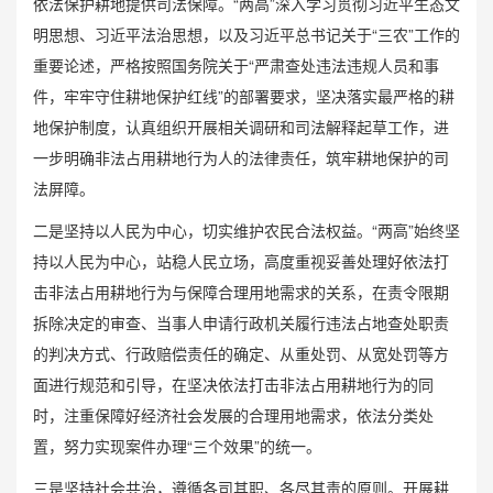
依法保护耕地提供司法保障。“两高”深入学习贯彻习近平生态文
明思想、习近平法治思想，以及习近平总书记关于“三农”工作的
重要论述，严格按照国务院关于“严肃查处违法违规人员和事
件，牢牢守住耕地保护红线”的部署要求，坚决落实最严格的耕
地保护制度，认真组织开展相关调研和司法解释起草工作，进
一步明确非法占用耕地行为人的法律责任，筑牢耕地保护的司
法屏障。
二是坚持以人民为中心，切实维护农民合法权益。“两高”始终坚
持以人民为中心，站稳人民立场，高度重视妥善处理好依法打
击非法占用耕地行为与保障合理用地需求的关系，在责令限期
拆除决定的审查、当事人申请行政机关履行违法占地查处职责
的判决方式、行政赔偿责任的确定、从重处罚、从宽处罚等方
面进行规范和引导，在坚决依法打击非法占用耕地行为的同
时，注重保障好经济社会发展的合理用地需求，依法分类处
置，努力实现案件办理“三个效果”的统一。
三是坚持社会共治，遵循各司其职、各尽其责的原则。开展耕