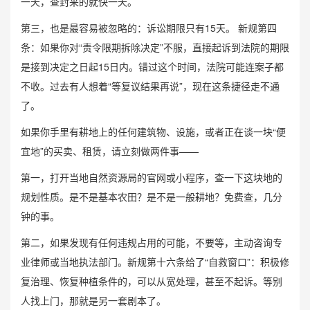
一天，查封来的就快一天。
第三，也是最容易被忽略的：诉讼期限只有15天。 新规第四
条：如果你对“责令限期拆除决定”不服，直接起诉到法院的期限
是接到决定之日起15日内。错过这个时间，法院可能连案子都
不收。过去有人想着“等复议结果再说”，现在这条捷径走不通
了。
如果你手里有耕地上的任何建筑物、设施，或者正在谈一块“便
宜地”的买卖、租赁，请立刻做两件事——
第一，打开当地自然资源局的官网或小程序，查一下这块地的
规划性质。是不是基本农田？是不是一般耕地？免费查，几分
钟的事。
第二，如果发现有任何违规占用的可能，不要等，主动咨询专
业律师或当地执法部门。新规第十六条给了“自救窗口”：积极修
复治理、恢复种植条件的，可以从宽处理，甚至不起诉。等别
人找上门，那就是另一套剧本了。