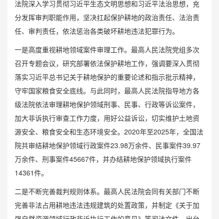
法院深入学习贯彻习近平生态文明思想和习近平法治思想，充
分发挥审判职能作用，坚决扛起保护耕地的政治责任、法治责
任、审判责任，依法惩治各类破坏耕地违法犯罪行为。
一是高度重视耕地领域案件审理工作。最高人民法院党组多次
召开专题会议，研究部署依法保护耕地工作，强调要深入贯彻
落实习近平总书记关于耕地保护的重要论述和指示批示精神，
守牢国家粮食安全底线。与此同时，最高人民法院指导地方各
级法院依法审理耕地保护领域刑事、民事、行政等诉讼案件，
加大非诉执行审查工作力度，用好公益诉讼，切实维护土地资
源安全、粮食安全和生态环境安全。2020年至2025年，全国法
院共审结耕地保护领域行政案件23.98万余件、民事案件39.97
万余件、刑事案件45667件，并办结耕地保护领域执行案件
14361件。
二是不断完善裁判规则体系。最高人民法院会同有关部门不断
完善非法占用耕地违法违规建筑的处置政策，并制定《关于加
强自然资源领域行政非诉执行工作的意见》等司法文件，出台