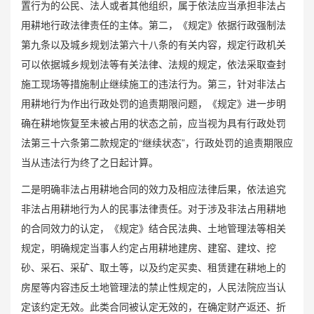
置行为的公民、法人或者其他组织，属于依法应当承担非法占
用耕地行政法律责任的主体。第二，《规定》依据行政强制法
第九条以及城乡规划法第六十八条的有关内容，规定行政机关
可以依据城乡规划法等有关法律、法规的规定，依法采取查封
施工现场等措施制止继续施工的违法行为。第三，针对非法占
用耕地行为作出行政处罚的追责期限问题，《规定》进一步明
确在耕地恢复至未被占用的状态之前，应当视为具有行政处罚
法第三十六条第二款规定的“继续状态”，行政处罚的追责期限应
当从违法行为终了之日起计算。
二是明确非法占用耕地合同的效力及相应法律后果，依法追究
非法占用耕地行为人的民事法律责任。对于涉及非法占用耕地
的合同效力的认定，《规定》结合民法典、土地管理法等相关
规定，明确规定当事人约定占用耕地建房、建窑、建坟、挖
砂、采石、采矿、取土等，以及约定买卖、租赁建在耕地上的
房屋等内容违反土地管理法的禁止性规定的，人民法院应当认
定该约定无效。此类合同被认定无效的，在确定财产返还、折