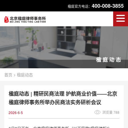
400-008-3855
楹庭官方电话：
楹庭动态
首页
>
楹庭动态
楹庭动态 | 精研民商法理 护航商业价值——北京
楹庭律师事务所举办民商法实务研析会议
浏览量 788
2026-6-5