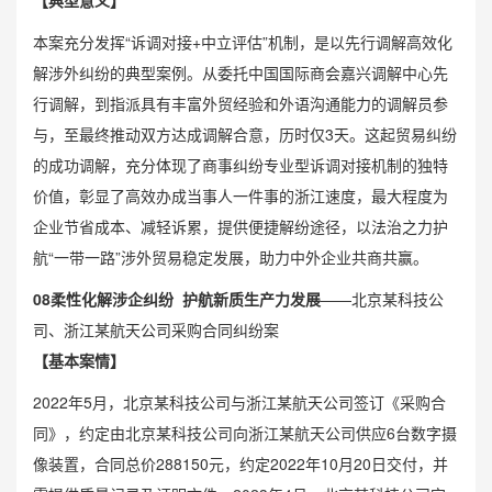
【典型意义】
本案充分发挥“诉调对接+
中立评估
”机制，是以先行调解高效化
解涉外纠纷的典型案例。从委托中国国际商会嘉兴调解中心先
行调解，到指派具有丰富外贸经验和外语沟通能力的调解员参
与，至最终推动双方达成调解合意，历时仅3天。这起贸易纠纷
的成功调解，充分体现了商事纠纷专业型诉调对接机制的独特
价值，彰显了高效办成当事人一件事的浙江速度，最大程度为
企业节省成本、减轻诉累，提供便捷解纷途径，以法治之力护
航“一带一路”涉外贸易稳定发展，助力中外企业共商共赢。
0
8
柔性化解涉企纠纷 护航新质生产力发展
——北京某科技公
司、浙江某航天公司采购合同纠纷案
【基本案情】
2022年5月，北京某科技公司与浙江某航天公司签订《采购合
同》，约定由北京某科技公司向浙江某航天公司供应6台数字摄
像装置，合同总价288150元，约定2022年10月20日交付，并