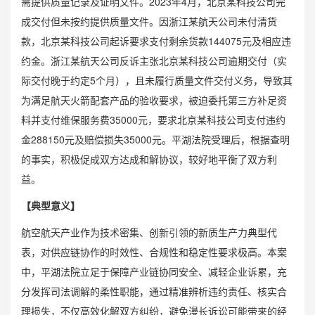
需提供质量记录及证明文件。2023年4月，北京某科技公司完
成交付但未按约提供质量文件。因浙江某航天公司未付清货
款，北京某科技公司起诉要求支付剩余货款144075元及相应违
约金。浙江某航天公司反诉主张北京某科技公司逾期交付（实
际交付晚于约定5个月），且未履行质量文件交付义务，导致其
为满足航天火箭配套产品的验收要求，被迫委托第三方补足资
料并支付维保服务费35000元，要求北京某科技公司支付违约
金288150元及赔偿损失35000元。平湖法院受理后，根据查明
的事实，积极促成双方达成和解协议，较好地平衡了双方利
益。
【典型意义】
航空航天产业作为技术密集、创新引领的新质生产力典型代
表，对供应链协作的时效性、合规性和稳定性要求极高。本案
中，平湖法院立足于保障产业链协同安全、减轻企业诉累，充
分发挥司法调解的柔性职能，通过精准辨析违约责任、核实合
理损失，不仅高效化解双方纠纷，避免漫长诉讼可能带来的经