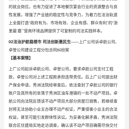
的就业岗位，也有力促进了本地餐饮宴会行业的资源整合与良
性发展，增强了产业链的稳定性与竞争力，为着力在法治轨道
上全面打造“政府有为、市场有效、企业有感、群众有利”的“浙
里最‘嘉’”营商环境品牌提供了可复制的司法实践样本。
0
2
法治护航稳楼市 司法创新惠民生
——上广公司诉卓航公司、
卓誉公司建设工程分包合同纠纷案
【基本案情】
上广公司起诉卓航公司、卓誉公司，要求卓航公司支付工程
款，卓誉公司对上述工程款承担连带责任。后上广公司提出财
产保全申请，秀洲法院经审查后，依法查封了卓航公司的银行
账户及其所有的坐落于秀洲区油车港镇的一处不动产项目。卓
航公司向法院反馈该不动产项目大部分房屋已销售，若继续查
封将无法协助小业主办理不动产权证，严重侵害小业主的合法
权益，甚至可能引发群体性诉讼。为妥善化解矛盾，秀洲法院
联合区住建局实地走访调查，确认该不动产项目确需尽快交付