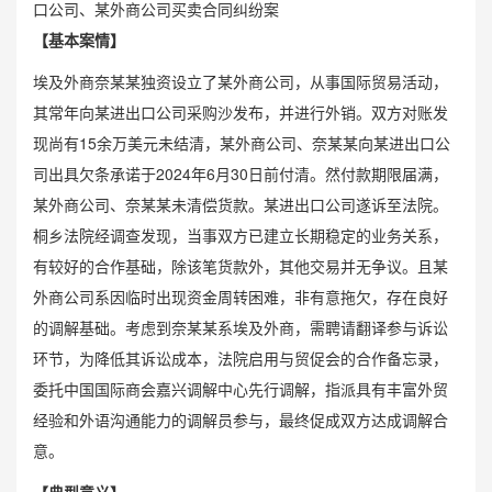
口公司、某外商公司买卖合同纠纷案
【基本案情】
埃及外商奈某某独资设立了某外商公司，从事国际贸易活动，
其常年向某进出口公司采购沙发布，并进行外销。双方对账发
现尚有15余万美元未结清，某外商公司、奈某某向某进出口公
司出具欠条承诺于2024年6月30日前付清。然付款期限届满，
某外商公司、奈某某未清偿货款。某进出口公司遂诉至法院。
桐乡法院经调查发现，当事双方已建立长期稳定的业务关系，
有较好的合作基础，除该笔货款外，其他交易并无争议。且某
外商公司系因临时出现资金周转困难，非有意拖欠，存在良好
的调解基础。考虑到奈某某系埃及外商，需聘请翻译参与诉讼
环节，为降低其诉讼成本，法院启用与贸促会的合作备忘录，
委托中国国际商会嘉兴调解中心先行调解，指派具有丰富外贸
经验和外语沟通能力的调解员参与，最终促成双方达成调解合
意。