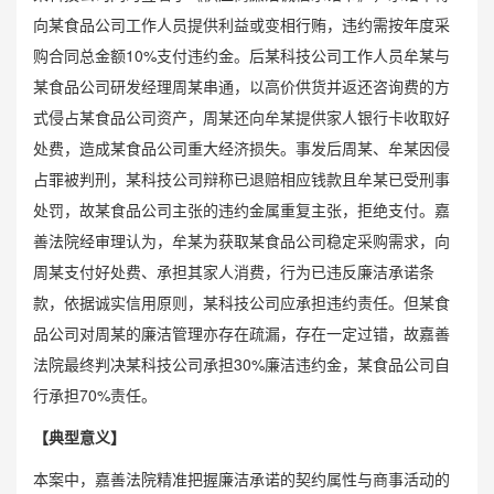
向某食品公司工作人员提供利益或变相行贿，违约需按年度采
购合同总金额10%支付违约金。后某科技公司工作人员牟某与
某食品公司研发经理周某串通，以高价供货并返还咨询费的方
式侵占某食品公司资产，周某还向牟某提供家人银行卡收取好
处费，造成某食品公司重大经济损失。事发后周某、牟某因侵
占罪被判刑，某科技公司辩称已退赔相应钱款且牟某已受刑事
处罚，故某食品公司主张的违约金属重复主张，拒绝支付。嘉
善法院经审理认为，牟某为获取某食品公司稳定采购需求，向
周某支付好处费、承担其家人消费，行为已违反廉洁承诺条
款，依据诚实信用原则，某科技公司应承担违约责任。但某食
品公司对周某的廉洁管理亦存在疏漏，存在一定过错，故嘉善
法院最终判决某科技公司承担30%廉洁违约金，某食品公司自
行承担70%责任。
【典型意义】
本案中，嘉善法院精准把握廉洁承诺的契约属性与商事活动的