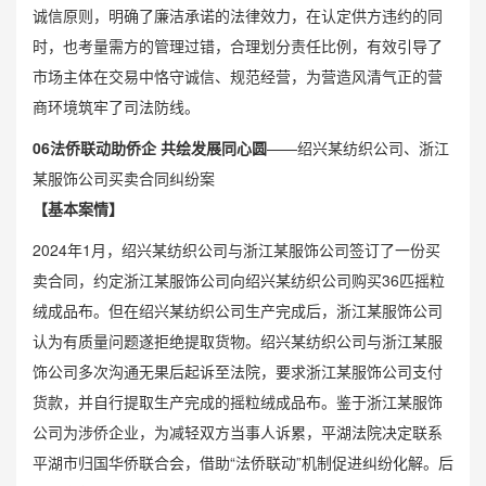
诚信原则，明确了廉洁承诺的法律效力，在认定供方违约的同
时，也考量需方的管理过错，合理划分责任比例，有效引导了
市场主体在交易中恪守诚信、规范经营，为营造风清气正的营
商环境筑牢了司法防线。
0
6
法侨联动助侨企 共绘发展同心圆
——绍兴某纺织公司、浙江
某服饰公司买卖合同纠纷案
【基本案情】
2024年1月，绍兴某纺织公司与浙江某服饰公司签订了一份买
卖合同，约定浙江某服饰公司向绍兴某纺织公司购买36匹摇粒
绒成品布。但在绍兴某纺织公司生产完成后，浙江某服饰公司
认为有质量问题遂拒绝提取货物。绍兴某纺织公司与浙江某服
饰公司多次沟通无果后起诉至法院，要求浙江某服饰公司支付
货款，并自行提取生产完成的摇粒绒成品布。鉴于浙江某服饰
公司为涉侨企业，为减轻双方当事人诉累，平湖法院决定联系
平湖市归国华侨联合会，借助“
法侨联动
”机制促进纠纷化解。后