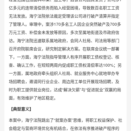
亿多元的连带清偿债务而陷入经营困境，导致数百名职工工资
无法发放。海宁法院依法裁定受理该公司进行破产清算并指定
了管理人。审理中，案涉170多名工人因企业突然破产及700多
万元工资、补偿金未发放等原因，多次至属地街道及市政府信
访。海宁法院迅速联系属地政府，会同人社局、司法局等部门
召开府院联席会议，研究制定解决方案。在联席会议统一部署
下，一方面，海宁法院指导管理人有序开展职工
债权登记
、核
查、确认工作，在短短两周内促成职工债权清偿率达100%；另
一方面，属地政府牵头组织人社局、就业服务中心就地举办专
场招聘会，邀请同行业企业、周边用工单位开展现场招聘，及
时为职工提供就业岗位，达成“解决欠薪”与“促进就业”双赢的局
面，有效维护了地区稳定。
【典型意义】
本案中，海宁法院跳出了“就案办案”思维，将职工权益保护、社
会稳定与营商环境优化有机结合，在依法有序推进破产程序的