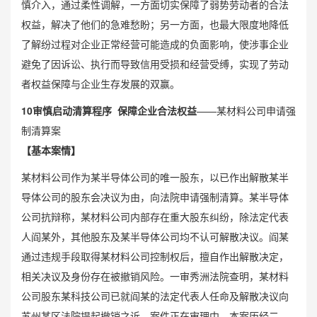
慎介入，通过柔性调解，一方面切实保障了弱势劳动者的合法
权益，解决了他们的急难愁盼；另一方面，也最大限度地降低
了解纷过程对企业正常经营可能造成的负面影响，使涉事企业
避免了因诉讼、执行而导致信用受损和经营受缚，实现了劳动
者权益保障与企业生存发展的双赢。
1
0
审慎启动清算程序 保障企业合法权益
——某材料公司申请强
制清算案
【基本案情】
某材料公司作为某半导体公司的唯一股东，以已作出解散某半
导体公司的股东会决议为由，向法院申请强制清算。某半导体
公司抗辩称，某材料公司内部存在重大股东纠纷，除法定代表
人阎某外，其他股东及某半导体公司均不认可解散决议。阎某
通过违规手段取得某材料公司控制权后，擅自作出解散决定，
相关决议及身份存在被撤销风险。一审秀洲法院查明，某材料
公司股东某科技公司已就阎某的法定代表人任命及解散决议向
苏州某区法院提起撤销之诉，案件正在审理中。本案历经二