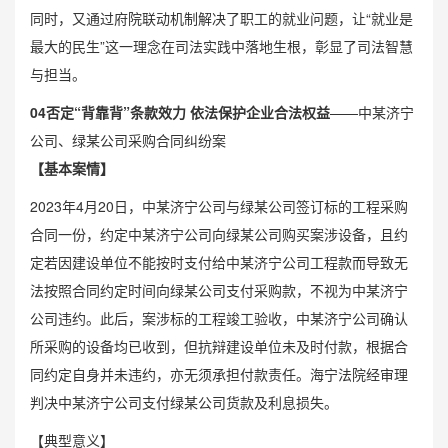
同时，又通过府院联动机制解决了职工的就业问题，让“就业是
最大的民生”这一理念在司法实践中落地生根，彰显了司法智慧
与担当。
0
4
否定“背靠背”条款效力 依法保护企业合法权益
——中某济宁
公司、绿某公司采购合同纠纷案
【基本案情】
2023年4月20日，中某济宁公司与绿某公司签订标的工程采购
合同一份，约定中某济宁公司向绿某公司购买案涉设备，且约
定若因建设单位不能按时支付给中某济宁公司工程款而导致无
法按照合同约定时间向绿某公司支付采购款，不视为中某济宁
公司违约。此后，案涉标的工程竣工验收，中某济宁公司确认
所采购的设备均已收到，但抗辩建设单位未及时付款，根据合
同约定自身并未违约，亦无须承担付款责任。海宁法院经审理
判决中某济宁公司支付绿某公司货款及利息损失。
【典型意义】