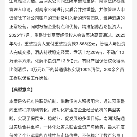
生意难以为继。后两家公司向法院申请预重整，南湖法院根据
管理人申请，对两家公司进行实质合并预重整，并依管理人申
请解除了对公司账户的查封及引入新的运营团队，维持酒店的
正常经营，同时根据企业特点和优势，精准招募战略投资人。
2025年7月，重整计划草案经债权人会议表决高票通过。2025
年8月，重整投资人支付重整投资款3.868亿元，管理人与投资
人完成交接，酒店持续稳定经营，盘活土地209亩，不动产10
万余平方米，化解不良资产13.8亿元，有财产担保债权获得高
比例清偿，3万元以下的普通债权实现100%清偿，300余名员
工得以保留工作岗位。
【典型意义】
本案是依托府院联动机制、借助债务人积极配合，通过预重整
向重整程序顺利转化，成功化解酒店企业经营危机的典型实
践，实现了保民生、稳就业、促发展的多重目标。南湖法院通
过实质合并重整，一体化处置关联企业资产与债务，最大程度
保障了企业运营的连续性与市场信誉，不仅稳定了数百名员工