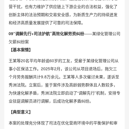
营干扰，也有力维护了供应链上下游企业的合法权益，强化了
创新主体的法治预期和交易安全感，为新质生产力的持续迸发
和经济高质量发展提供了可靠的司法保障。
0
9
“调解先行+司法护航”高效化解劳资纠纷
——某绿化管理公司
欠薪纠纷案
【基本案情】
王某等20名平均年龄逾60岁的工友，受雇于某绿化管理公司从
事小区保洁工作。2025年2月，该公司从项目退场后，拖欠三
个月劳务报酬共计9.8万余元。王某等人多次催讨未果，遂诉至
秀洲法院。立案后，鉴于案件涉及高龄弱势群体且人数较多，
为快速化解矛盾，秀洲法院立即启动了“调解先行”机制，安排专
业驻庭调解员进行调解，后成功化解矛盾纠纷。
【典型意义】
本案的处理充分体现了司法在优化营商环境中的平衡保护和审