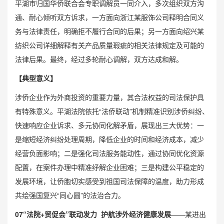
平湖市归国华侨联合会专职调解员一同介入，多次组织双方沟
通、耐心倾听双方诉求，一方面向浙江某服饰公司释明合同义
务与法律责任，明确拒不履行合同的后果；另一方面向绍兴某
纺织公司详细解释有关产品质量瑕疵的相关法律规定及可能的
法律后果。最终，经过多轮耐心调解，双方达成和解。
【典型意义】
涉侨企业作为外商投资的重要力量，其合法权益的司法保护具
有特殊意义。平湖法院依托“法侨联动”机制精准识别涉侨纠纷、
快速响应企业诉求、多元协同化解矛盾，展现出三大优势：一
是缩短经济纠纷处理周期，降低企业的时间和经济成本，减少
经营负面影响；二是强化司法服务能动性，通过协同优化资源
配置，在案件办理中精准纾解企业困难；三是构建公平稳定的
发展环境，让侨胞切实感受到祖国司法保障的温度，助力形成
共绘强国复兴“同心圆”的法治合力。
0
7
“法院+贸促会”联动发力 护航涉外经济健康发展
——某进出