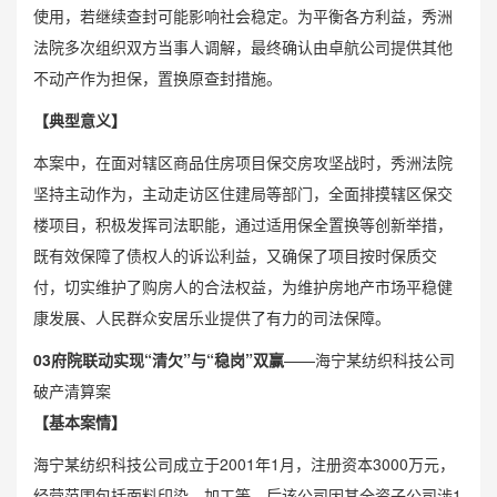
使用，若继续查封可能影响社会稳定。为平衡各方利益，秀洲
法院多次组织双方当事人调解，最终确认由卓航公司提供其他
不动产作为担保，置换原查封措施。
【典型意义】
本案中，在面对辖区商品住房项目保交房攻坚战时，秀洲法院
坚持主动作为，主动走访区住建局等部门，全面排摸辖区保交
楼项目，积极发挥司法职能，通过适用保全置换等创新举措，
既有效保障了债权人的诉讼利益，又确保了项目按时保质交
付，切实维护了购房人的合法权益，为维护房地产市场平稳健
康发展、人民群众安居乐业提供了有力的司法保障。
0
3
府院联动实现“清欠”与“稳岗”双赢
——海宁某纺织科技公司
破产清算案
【基本案情】
海宁某纺织科技公司成立于2001年1月，注册资本3000万元，
经营范围包括面料印染、加工等，后该公司因其全资子公司涉1