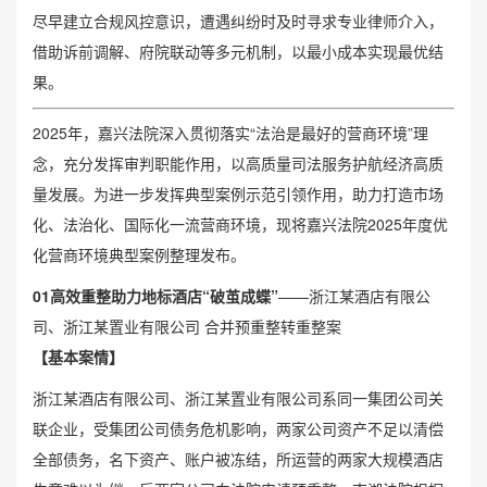
尽早建立合规风控意识，遭遇纠纷时及时寻求专业律师介入，
借助诉前调解、府院联动等多元机制，以最小成本实现最优结
果。
2025年，嘉兴法院深入贯彻落实“法治是最好的营商环境”理
念，充分发挥审判职能作用，以高质量司法服务护航经济高质
量发展。为进一步发挥典型案例示范引领作用，助力打造市场
化、法治化、国际化一流营商环境，现将嘉兴法院2025年度优
化营商环境典型案例整理发布。
0
1
高效重整助力地标酒店“破茧成蝶”
——浙江某酒店有限公
司、浙江某置业有限公司 合并预重整转重整案
【基本案情】
浙江某酒店有限公司、浙江某置业有限公司系同一集团公司关
联企业，受集团公司债务危机影响，两家公司资产不足以清偿
全部债务，名下资产、账户被冻结，所运营的两家大规模酒店