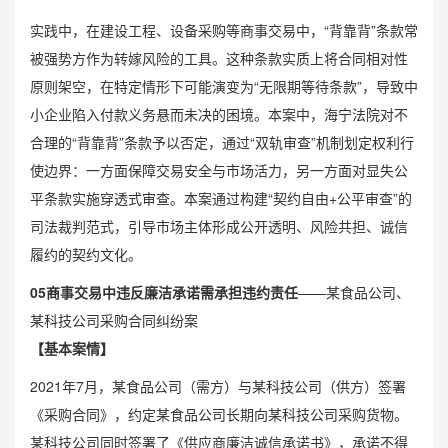
实践中，在建设工程、设备采购等商事交易中，“背靠背”条款常
被强势方作为转嫁风险的工具。这种条款实质上将合同相对性
原则架空，在特定情形下可能演变为“无限期等待条款”，导致中
小企业陷入付款义务悬而未决的困境。本案中，海宁法院对不
合理的“背靠背”条款予以否定，通过“双轨审查”机制划定权利行
使边界：一方面保障交易安全与市场活力，另一方面对显失公
平条款实施
穿透式审查
。本案通过构建“契约自由+公平审查”的
司法裁判范式，引导市场主体形成公开透明、风险共担、诚信
履约的契约文化。
0
5
商事交易中违反廉洁承诺需承担违约责任
——某食品公司、
某科技公司采购合同纠纷案
【基本案情】
2021年7月，某食品公司（需方）与某科技公司（供方）签署
《采购合同》，约定某食品公司长期向某科技公司采购货物。
某科技公司同时签署了《供应商廉洁诚信承诺书》，承诺不得