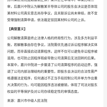
审，后嘉兴中院认为解散某半导体公司的股东会决议是否体现
某材料公司真实意志尚存争议，且关联诉讼尚未审结，故不宜
受理强制清算申请，依法裁定驳回某材料公司的上诉。
【典型意义】
公司解散清算是终止法律人格的终局性行为，涉及多方利益平
衡，若解散事由存在争议，法院需优先通过诉讼程序解决实体
问题，而非直接启动清算程序。这样不仅可以避免非讼程序被
滥用，也可防止因程序瑕疵导致公司清算后无法回转的后果。
本案中，嘉兴中院进一步厘清了公司清算程序的启动边界，强
调了公司内部治理结构的重要性，即股东会决议的合法性需严
格遵循法定程序，任何通过不正当手段控制公司并单方作出重
大决策的行为，均可能因程序违法被撤销，体现了司法对股东
权益的平等保护及对公司存续稳定性的审慎态度。
来源：嘉兴市中级人民法院