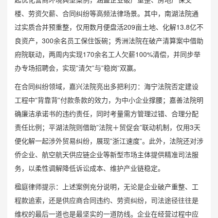
楼、劳资欠薪、合同纠纷等高频法律场景。其中，南湖法院通
过实质合并预重整，仅用数月便盘活209亩土地、化解13.8亿不
良资产，300余名员工保住饭碗；秀洲法院在破产清算案中借助
府院联动，两周内实现170余名工人欠薪100%清偿，并同步举
办专场招聘会，实现”清欠”与”稳岗”双赢。
在合同纠纷领域，嘉兴法院亮出多把利刃：海宁法院否定建设
工程中”背靠背”付款条款的效力，为中小企业撑腰；嘉善法院明
确
廉洁承诺书
的违约责任，同时考量需方管理过错、合理分配
责任比例；平湖法院则借助”法院＋贸促会”联动机制，仅用3天
便化解一起涉外贸易纠纷，展现”浙江速度”。此外，法院还对涉
侨企业、航空航天供应链企业等新型市场主体提供精准司法服
务，以柔性调解降低诉讼成本、维护产业链稳定。
楹庭律师提示：上述案例充分说明，无论是企业破产重整、工
程款追索，还是供应商合同违约、劳资纠纷，司法途径往往是
维权的最后一道也是最坚实的一道防线。企业在经营过程中应