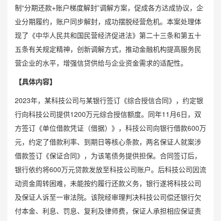
制“分期还款+账户梯度解封”调解方案，促成各方达成协议，企
业分期履约，账户同步解封，成功摆脱经营危机。本案处理体
现了《中华人民共和国民营经济促进法》第二十三条和第五十
五条有关规定精神，创新调解方式，推动金融机构提高服务民
营企业的水平，增强信贷供给与企业资金需求的适配性。
【具体内容】
2023年，某科技公司与某银行签订《综合授信合同》，约定银
行向科技公司提供1200万元
综合授信额度
。同年11月6日，双
方签订《单位借款凭证（借据）》，科技公司向银行借款600万
元，约定了借款利率、到期日等核心条款，两名保证人就案涉
借款签订《保证合同》，为该笔债务提供担保。合同签订后，
银行依约将600万元贷款发放至科技公司账户。后科技公司因流
动资金周转困难，未能按约履行还款义务，银行遂将科技公司
及保证人诉至一审法院。该院经审理判决科技公司偿还银行欠
付本金、利息、罚息、复利及律师费，保证人承担相应保证责