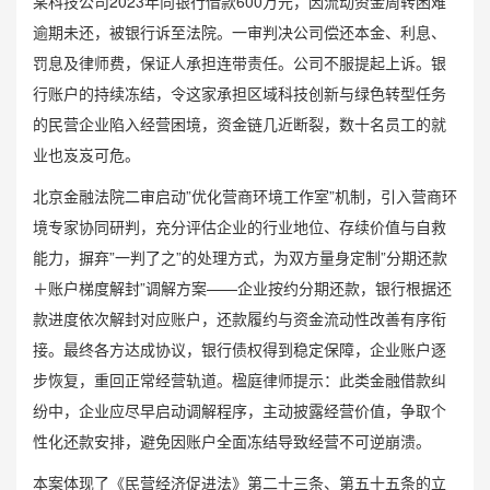
某科技公司2023年向银行借款600万元，因流动资金周转困难
逾期未还，被银行诉至法院。一审判决公司偿还本金、利息、
罚息及律师费，保证人承担连带责任。公司不服提起上诉。银
行账户的持续冻结，令这家承担区域科技创新与绿色转型任务
的民营企业陷入经营困境，资金链几近断裂，数十名员工的就
业也岌岌可危。
北京金融法院二审启动”优化营商环境工作室”机制，引入营商环
境专家协同研判，充分评估企业的行业地位、存续价值与自救
能力，摒弃”一判了之”的处理方式，为双方量身定制”分期还款
＋账户梯度解封”调解方案——企业按约分期还款，银行根据还
款进度依次解封对应账户，还款履约与资金流动性改善有序衔
接。最终各方达成协议，银行债权得到稳定保障，企业账户逐
步恢复，重回正常经营轨道。
楹庭律师
提示：此类金融借款纠
纷中，企业应尽早启动调解程序，主动披露经营价值，争取个
性化还款安排，避免因账户全面冻结导致经营不可逆崩溃。
本案体现了《民营经济促进法》第二十三条、第五十五条的立