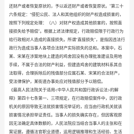
还财产或者恢复原状的，予以返还财产或者恢复原状。”第三十
六条规定：“侵犯公民、法人和其他组织的财产权造成损害的，
按照下列规定处理：（八）对财产权造成其他损害的，按照直
接损失给予赔偿”。根据上述法律规定，行政赔偿限于行政行为
给行政相对人造成的直接损失。所谓“直接损失”，是指因违法行
政行为造成当事人各项合法财产实际损失的总和。本案中，石
某、宋某在涉案地块上建造的鸡舍因没有办理批准建设及用地
手续，不属于合法的财产利益，但建造鸡舍的建筑材料系其合
法取得，合理拆除后的残值部分应属石某、宋某的合法财产，
受法律保护，某街道办事处应对残值部分予以赔偿。
《最高人民法院关于适用<中华人民共和国行政诉讼法>的解
释》第四十七条第一、三项规定，在行政赔偿案件中，因行政
机关的原因导致无法就损害情况举证的，应当由行政机关就该
损害情况承担举证责任。当事人的损失确实存在，但因客观原
因无法确定具体数额的，人民法院应当结合当事人的主张和在
案证据，遵循法官职业道德，运用逻辑推理和生活经验、生活