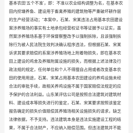
基本农田‘五个不准’，即：不准以农业结构调整为名，在基本农
田内挖塘养鱼、建设用于畜禽养殖的建筑物等严重破坏耕作层
的生产经营活动；”本案中，石某、宋某违法占用基本农田建设
案涉养殖场的事实有土地承包经营权证书等证据予以证实，虽
然案涉养殖场系基于环保督察整改予以强制拆除，且该强制拆
除行为被人民法院生效判决确认程序违法，但根据石某、宋某
诉求其要求赔偿的系案涉养殖场地上附着物损失，即在基本农
田上建设的鸡舍及养殖附属设施的损失，而根据上述法律及行
政法规的规定，任何单位和个人不得擅自占用或者改变基本农
田的使用用途，石某、宋某占用基本农田建设的养鸡设施未经
合法的审批手续，故相关养鸡设施不属于国家赔偿法规定的应
予保护的合法利益。山东某评估公司是按照合法建筑对建筑材
料、建设成本等损失进行的鉴定，石某、宋某要求按照该鉴定
报告确定的损失价值赔偿其养殖场相关设施损失的请求，缺乏
法律依据，不予支持。违法建筑本身是违法实施建设工程的结
果，不属于合法财产，不应纳入赔偿范围。但违法建筑并不能