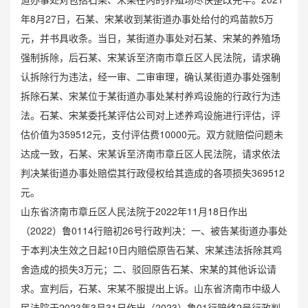
年8月27日，石某、宋某收到某街道办事处给付的鸡苗款5万
元，并书具收条。当日，某街道办事处对石某、宋某的养殖场
强制拆除，后石某、宋某诉至济南市章丘区人民法院，请求确
认拆除行为违法，经一审、二审审理，确认某街道办事处强制
拆除石某、宋某位于某街道办事处某村养鸡设施的行政行为违
法。石某、宋某委托某评估公司对上述养鸡设施进行评估，评
估价值为359512元，支付评估费10000元。双方就赔偿问题未
达成一致，石某、宋某诉至济南市章丘区人民法院，请求依法
判决某街道办事处赔偿其行政侵权给其造成的各项损失369512
元。
山东省济南市章丘区人民法院于2022年11月18日作出
（2022）鲁0114行赔初26号行政判决：一、被告某街道办事处
于本判决生效之日起10日内赔偿原告石某、宋某违法拆除其鸡
舍造成的损失3万元；二、驳回原告石某、宋某的其他诉讼请
求。宣判后，石某、宋某不服提出上诉。山东省济南市中级人
民法院于2023年3月31日作出（2023）鲁01行赔终2号行政判