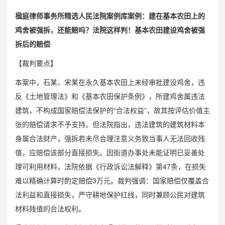
楹庭律师事务所精选人民法院案例库案例：建在基本农田上的
鸡舍被强拆，还能赔吗？法院这样判！基本农田建设鸡舍被强
拆后的赔偿
【裁判要点】
本案中，石某、宋某在永久基本农田上未经审批建设鸡舍，违
反《土地管理法》和《基本农田保护条例》，所建鸡舍属违法
建筑，不构成国家赔偿法保护的“合法权益”，故其按评估价值主
张的赔偿请求不予支持。但法院指出，违法建筑的建筑材料本
身属合法财产，强拆若未尽合理注意义务致当事人无法回收残
值，应赔偿该部分直接损失。因街道办事处未能证明已妥善处
理可利用材料，法院依据《
行政诉讼法解释
》第47条，在损失
难以精确计算时酌定赔偿3万元。裁判强调：国家赔偿仅覆盖合
法利益和直接损失，严守耕地保护红线，同时兼顾公民对建筑
材料残值的合法权利。