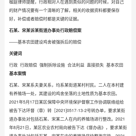
楹庭律师提醒，行政相对人在遇到类似的问题的时候，对自己
的财产情况要有一个清晰的了解，相关的收据资料都要保存
好，补偿或者赔偿时都是关键的证据。
石某、宋某诉某街道办事处行政赔偿案
——基本农田建设鸡舍被强拆后的赔偿
关键词
行政 行政赔偿 强制拆除设施 合法利益 直接损失 基本农田
基本案情
石某、宋某系夫妻关系，均系某街道某村村民。二人在本村建
有养殖场一处，其建设的鸡舍坐落的土地性质为基本农田。
2021年5月17日某区保障中央环境保护督察工作协调联络组给
被告下达环督（章）转［2021]0517-13-2号转办单，要求某街
道办事处对包括石某、宋某二人在内的养殖场进行整改。2021
年8月21日，某区农业农村局向被告下达《
督办函
》，要求某街
道办事处对包括石某、宋某在内的养殖场尽快整改完毕。2021