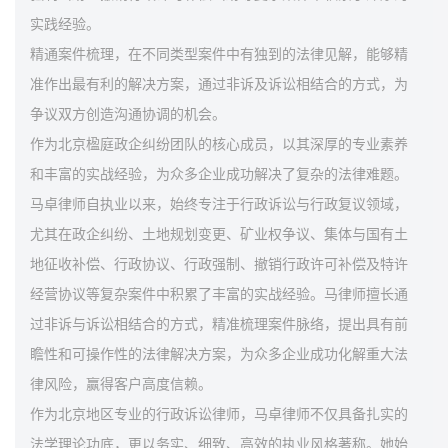
实践经验。
精通案件梳理，在不同类型案件中有独到的法律见解，能够精
准作出最有利的解决方案，通过非诉及诉讼相结合的方式，为
争议双方创造沟通协调的机会。
作为北京楹庭政企纠纷团队的核心成员，以其深厚的专业素养
和丰富的实战经验，为众多企业成功解决了复杂的法律难题。
马卓律师自执业以来，始终专注于行政诉讼与行政复议领域，
尤其在政企纠纷、土地规划变更、矿业权争议、集体与国有土
地征收补偿、行政协议、行政强制、撤销行政许可补偿及特许
经营协议等复杂案件中积累了丰富的实战经验。马律师擅长通
过非诉与诉讼相结合的方式，精准梳理案件脉络，提出具有前
瞻性和可操作性的法律解决方案，为众多企业成功化解重大法
律风险，赢得客户高度信赖。
作为北京地区专业的行政诉讼律师，马卓律师不仅具备扎实的
法学理论功底，更以务实、细致、高效的执业风格著称。她始