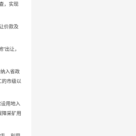
查，实现
让价款及
地”出让，
目纳入省政
工的市级以
建设用地入
保障采矿用
散乱、利用