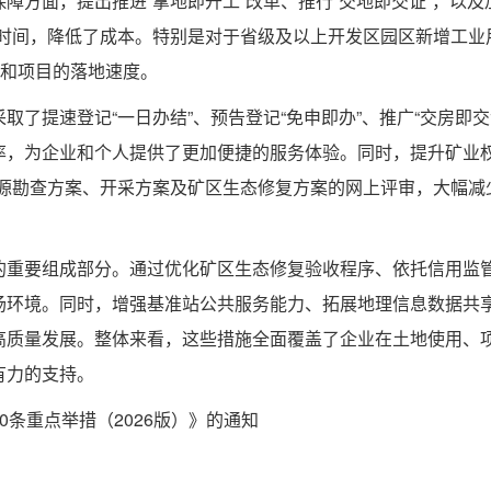
方面，提出推进“拿地即开工”改革、推行“交地即交证”，以及
批时间，降低了成本。特别是对于省级及以上开发区园区新增工业
率和项目的落地速度。
了提速登记“一日办结”、预告登记“免申即办”、推广“交房即交
率，为企业和个人提供了更加便捷的服务体验。同时，提升矿业权
资源勘查方案、开采方案及矿区生态修复方案的网上评审，大幅减
的重要组成部分。通过优化矿区生态修复验收程序、依托信用监
场环境。同时，增强基准站公共服务能力、拓展地理信息数据共
高质量发展。整体来看，这些措施全面覆盖了企业在土地使用、
有力的支持。
条重点举措（2026版）》的通知