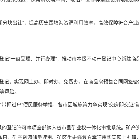
分期分块出让”，提高历史围填海资源利用效率，高效保障符合产业
、登记“一窗受理、并行办理”，推动市本级不动产登记中心新建商
预告登记，实现网上办、即时办、免费办，在商品房预售合同网签备
”等风险。
证”“带押过户”便民服务举措，各市因城施策力争实现“交房即交证”
证权限的登记许可事项全部纳入省市县矿业权一体化审批系统。矿产
工作日。矿产资源储量评审、矿区生态修复方案评审实现网上办理