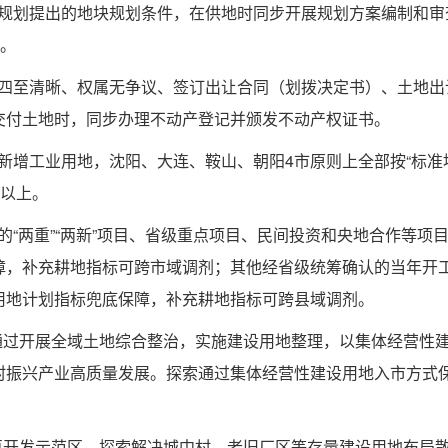
详细规划提出的地块规划条件，在供地时同步开展规划方案编制和审
”。
，对四至清晰、权属无争议、签订出让合同（划拨决定书）、土地出
交付土地时，同步办理不动产登记并颁发不动产权证书。
区新增工业用地，沈阳、大连、鞍山、朝阳4市原则上全部按“标准
%以上。
持的“两重”“两新”项目、省级重点项目、民间投资和央地合作等项
障，补充耕地指标可跨市域调剂；其他经省级统筹确认的当年开
用地计划指标兜底保障，补充耕地指标可跨县域调剂。
通过开展全域土地综合整治，实施建设用地整理，以集体经营性
村振兴产业高质量发展。探索通过集体经营性建设用地入市方式
再开发示范区，探索解决城中村、老旧厂区等存量建设用地布局