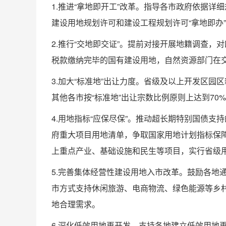
1.推进“拿地即开工”改革。指导各市政府依据
建设用地规划许可和建设工程规划许可“拿地即办
2.推行“交地即交证”。提前对接开展地籍调查
税款缴纳完毕的国有建设用地，自然资源部门在
3.加大“标准地”出让力度。省级及以上开发区园
其他各市按“标准地”出让宗数比例原则上达到70
4.用地指标“应保尽保”。推动超长期特别国债支
府重大项目用地清单，争取国家用地计划指标保
上重点产业、基础设施和民生等项目，实行省级
5.完善集体经营性建设用地入市改革。鼓励各地
市方式支持休闲旅游、电商物流、绿色能源等乡
地合理需求。
6.深化低效用地再开发。支持各地建立低效用地