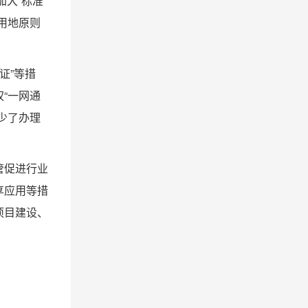
加大“标准
用地原则
证”等措
“一网通
少了办理
管促进行业
享应用等措
项目建设、