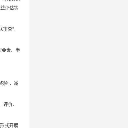
收益评估等
联审查”，
理要素、申
终验”，减
、评价、
法形式开展