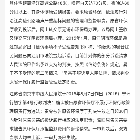
其住宅距离沿江高速公路18米，噪声白天达70分贝、夜晚达60
分贝以上，其身体健康受到损害，要求原省环保厅依法履行对
沿江高速公路噪声严重超标问题的管理和监督职责。原省环保
厅收到投诉后，网上转交原无锡市环保局办理，该局网上签收
又转交原江阴市环保局办理。2015年1月，原江阴市环保局通
过邮局寄出《信访事项不予受理告知书》称：“你反映的噪音扰
民问题已向江阴市法院提起诉讼，目前针对你的部分诉讼请求
人民法院已作出予以支持的判决。按照《信访条例》规定，属
于不予受理的第二类情况。”吴某不服诉至人民法院，请求判令
原省环保厅履行监督管理法定职责。
江苏省南京市中级人民法院于2015年8月7日作出（2015）宁环
行初字第4号行政判决：确认被告原省环保厅不履行环保行政管
理职责行为违法；责令被告原省环保厅于判决生效之日起30日
内针对原告吴某的投诉履行相应的法定职责；驳回原告吴某要
求被告原环保厅承担监测费用的诉讼请求。一审判决后，双方
当事人均未上诉，一审判决已生效。