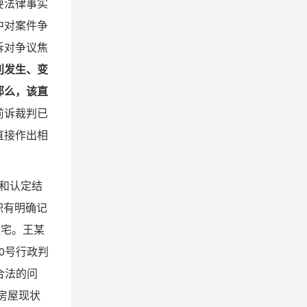
要法律事实
中对案件争
诉对争议焦
利发生、变
那么，该直
前诉裁判已
直接作出相
果和认定结
积有明确记
住宅。王某
0号行政判
合法的问
房屋现状