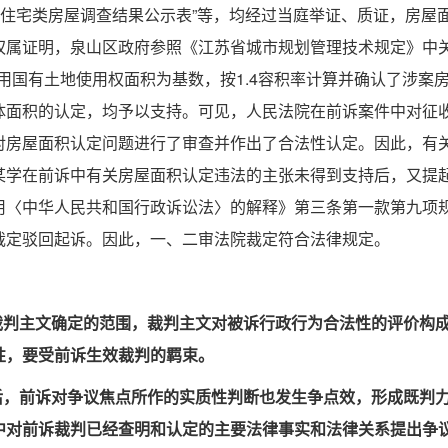
目住宅类房屋调查结果公示表”等，均经过当庭举证、质证，房屋
权属证明，泉山区政府参照《江苏省城市规划管理技术规定》中
使用国有土地使用权面积为基数，按1.4容积率计算并确认了涉案
体面积的认定，均予以支持。可见，人民法院在前诉案件中对征
对房屋面积认定问题进行了审查并作出了合法性认定。因此，有
某学在前诉中有关房屋面积认定违法的主张未得到支持后，又提
用〈中华人民共和国行政诉讼法〉的解释》第三条第一款第九项
裁定驳回起诉。因此，一、二审法院裁定符合法律规定。
裁判主文确定的范围，裁判主文对被诉行政行为合法性的评价构
性，要受前诉生效裁判的羁束。
后，前诉对争议焦点所作的实质性判断也发生争点效，形成既判
中对前诉裁判已经查明和认定的主要法律事实和法律关系提出争