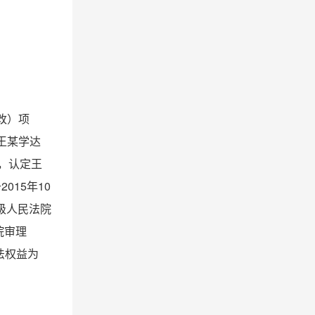
改）项
与王某学达
》，认定王
015年10
级人民法院
院审理
法权益为