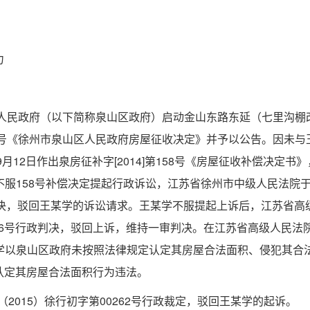
力
区人民政府（以下简称泉山区政府）启动金山东路东延（七里沟棚
4]第5号《徐州市泉山区人民政府房屋征收决定》并予以公告。因未
月12日作出泉房征补字[2014]第158号《房屋征收补偿决定书
不服158号补偿决定提起行政诉讼，江苏省徐州市中级人民法院于2
行政判决，驳回王某学的诉讼请求。王某学不服提起上诉后，江苏省高
00746号行政判决，驳回上诉，维持一审判决。在江苏省高级人民法
王某学以泉山区政府未按照法律规定认定其房屋合法面积、侵犯其合
认定其房屋合法面积行为违法。
（2015）徐行初字第00262号行政裁定，驳回王某学的起诉。