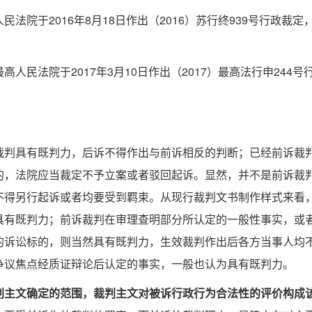
院于2016年8月18日作出（2016）苏行终939号行政裁定
民法院于2017年3月10日作出（2017）最高法行申244号
裁判具有既判力，后诉不得作出与前诉相反的判断；已经前诉裁
的，法院应当裁定不予立案或者驳回起诉。显然，并不是前诉裁
不得另行起诉或者均要受到羁束。从现行裁判文书制作样式来看
具有既判力；前诉裁判在审理查明部分所认定的一般性事实，或
的诉讼标的，则当然具有既判力，生效裁判作出后各方当事人均
争议焦点经质证辩论后认定的事实，一般也认为具有既判力。
判主文确定的范围，裁判主文对被诉行政行为合法性的评价构成