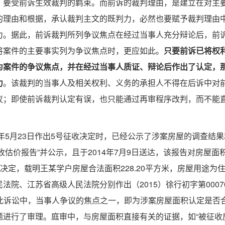
，要受前诉生效裁判的羁束。而前诉的裁判理由，是建立在对主
的理由和根据，承认裁判主文的既判力，必然也要赋予裁判理由
力。据此，前诉裁判所列争议焦点在经过当事人充分辩论后，前
将案件的主要事实列为争议焦点时，更应如此。
只要前诉已将权
为案件的争议焦点，并在经过当事人质证、辩论后作出了认定，
力
。该裁判的当事人及相关权利、义务的承担人不得在后诉中对
议；即使前诉裁判认定有误，也只能通过
再审程序
改判，而不能
年5月23日作出5号征收决定时，已经公示了涉案房屋的调查结
征收估价报告”并公示，且于2014年7月9日送达，该报告对房屋面
补偿决定，载明王某学户房屋合法面积228.20平方米，房屋用途为
院、江苏省高级人民法院分别作出（2015）徐行初字第0007
。在此诉讼中，当事人争议的焦点之一，即为涉案房屋面积认定是否
题进行了审理。庭审中，与房屋面积直接有关的证据，如“被征收