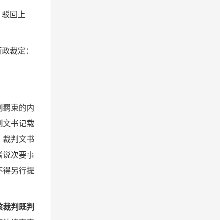
，驳回上
行政裁定：
判羁束的内
判文书记载
，裁判文书
者说次要事
不得另行提
该裁判既判