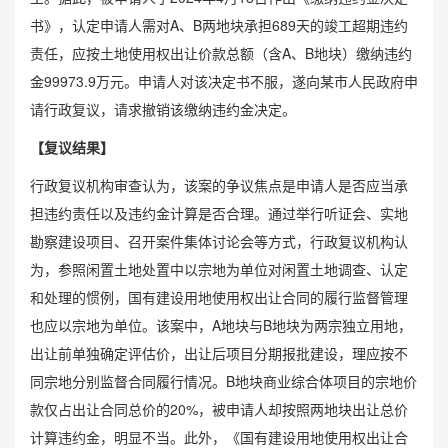
书》，认定申请人需对A、B两地块承担689天的竣工超期违约
责任，应按土地使用权出让价款总额（含A、B地块）缴纳违约
金99973.9万元。申请人对该决定书不服，遂向某市人民政府申
请行政复议，请求撤销该缴纳违约金决定。
【复议结果】
行政复议机构审查认为，该案的争议焦点是申请人是否应当承
担违约责任以及违约金计算是否合理。通过举行听证会、实地
勘察建设项目、召开案件集体讨论会等方式，行政复议机构认
为，参照闲置土地处置中以宗地为单位对闲置土地调查、认定
和处理的惯例，国有建设用地使用权出让合同的履行监督管理
也应以宗地为单位。该案中，A地块与B地块为两宗独立用地，
出让前单独确定评估价，出让后项目分期报批建设，理应按不
同宗地分别监督合同履行情况。B地块商业综合体项目的宗地价
款仅占出让合同总价的20%，被申请人却按照两地块出让总价
计算违约金，明显不当。此外，《国有建设用地使用权出让合