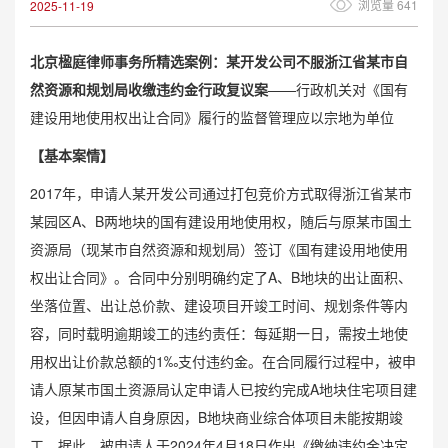
浏览量 641
2025-11-19
北京楹庭律师事务所精选案例：某开发公司不服浙江省某市自
然资源和规划局收缴违约金行政复议案
——行政机关对《国有
建设用地使用权出让合同》履行的监督管理应以宗地为单位
【基本案情】
2017年，申请人某开发公司通过打包竞价方式取得浙江省某市
某园区A、B两地块的国有建设用地使用权，随后与原某市国土
资源局（现某市自然资源和规划局）签订《国有建设用地使用
权出让合同》。合同中分别明确约定了A、B地块的出让面积、
坐落位置、出让总价款、建设项目开竣工时间、规划条件等内
容，同时载明逾期竣工的违约责任：每延期一日，需按土地使
用权出让价款总额的1‰支付违约金。在合同履行过程中，被申
请人原某市国土资源局认定申请人已按约完成A地块住宅项目建
设，但因申请人自身原因，B地块商业综合体项目未能按期竣
工。据此，被申请人于2024年4月18日作出《缴纳违约金决定