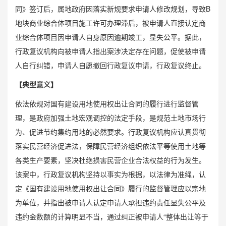
同》签订后，属地政府因落实新规要求申请人修改规划，导致B
地块商业综合体项目施工许可办理滞后，被申请人直接认定商
业综合体项目因申请人自身原因逾期竣工，显失公平。据此，
行政复议机构向被申请人指出案涉决定存在问题，促使被申请
人自行纠错，申请人自愿撤回行政复议申请，行政复议终止。
【典型意义】
依法依规对国有建设用地使用权出让合同的履行进行监督管
理，是政府加强土地宏观调控的法定手段，是规范土地市场行
为、促进节约集约用地的必然要求。行政复议机构应认真贯彻
落实民营经济促进法，保障民营经济组织依法平等使用土地等
各类生产要素，坚决杜绝损害民营企业合法权益的行为发生。
该案中，行政复议机构坚持以事实为根据，以法律为准绳，认
定《国有建设用地使用权出让合同》履行的监督管理应以宗地
为单位，并指出被申请人认定申请人承担违约责任显失公平及
违约金数额的计算明显不当，通过纠正被申请人“整体出让等于