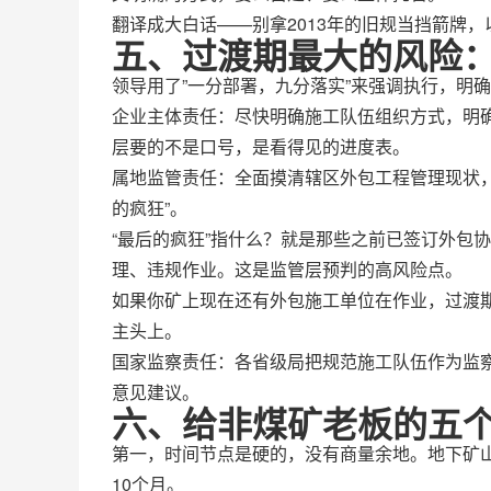
翻译成大白话——别拿2013年的旧规当挡箭牌，
五、过渡期最大的风险
领导用了”一分部署，九分落实”来强调执行，明
企业主体责任：尽快明确施工队伍组织方式，明确
层要的不是口号，是看得见的进度表。
属地监管责任：全面摸清辖区外包工程管理现状
的疯狂”。
“最后的疯狂”指什么？就是那些之前已签订外包
理、违规作业。这是监管层预判的高风险点。
如果你矿上现在还有外包施工单位在作业，过渡
主头上。
国家监察责任：各省级局把规范施工队伍作为监
意见建议。
六、给非煤矿老板的五
第一，时间节点是硬的，没有商量余地。地下矿山2
10个月。