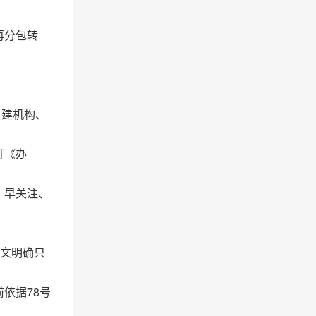
再分包转
组建机构、
订《办
。早关注、
号文明确只
依据78号