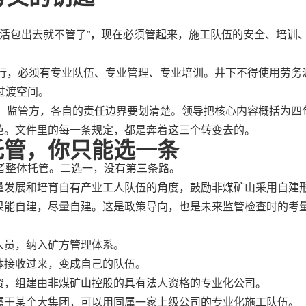
”把活包出去就不管了”，现在必须管起来，施工队伍的安全、培训
活就行，必须有专业队伍、专业管理、专业培训。井下不得使用劳务
过渡空间。
单位、监管方，各自的责任边界要划清楚。领导把核心内容概括为四
范。文件里的每一条规定，都是奔着这三个转变去的。
托管，你只能选一条
者整体托管。二选一，没有第三条路。
量发展和培育自有产业工人队伍的角度，鼓励非煤矿山采用自建
果能自建，尽量自建。这是政策导向，也是未来监管检查时的考
人员，纳入矿方管理体系。
体接收过来，变成自己的队伍。
资，组建由非煤矿山控股的具有法人资格的专业化公司。
属于某个大集团，可以用同属一家上级公司的专业化施工队伍。