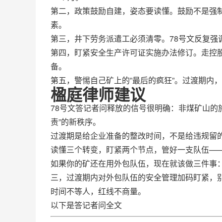
第二，政策鼓励自建，姿态要读懂。鼓励不是强
素。
第三，井下劳务派遣工必须清零。78号文反复强
第四，盯紧安全生产许可证实施办法修订。走控
备。
第五，警惕自己矿上的”最后的疯狂”。过渡期内
楹庭律师建议
78号文答记者问释放的信号很明确：非煤矿山的
责”的新秩序。
过渡期是给企业准备的整改时间，不是给违规留
读懂三个转变，盯紧两个节点，管好一支队伍——
如果你的矿还在用外包队伍，现在就该做三件事
三，过渡期内对外包队伍的安全管理加码盯紧，别
时间不等人，红线不商量。
以下是答记者问全文