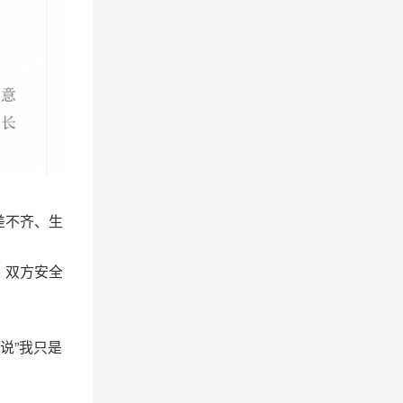
差不齐、生
、双方安全
说”我只是