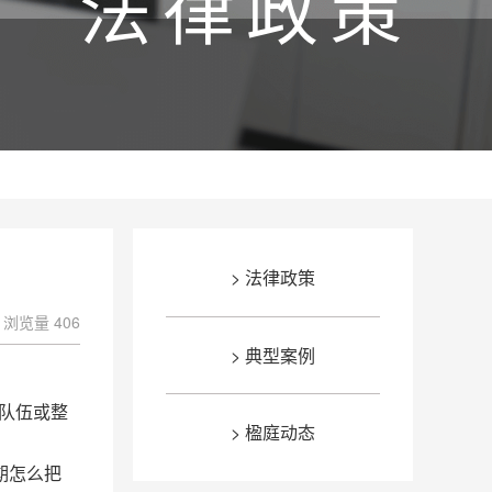
法律政策
> 法律政策
浏览量 406
> 典型案例
建队伍或整
> 楹庭动态
期怎么把