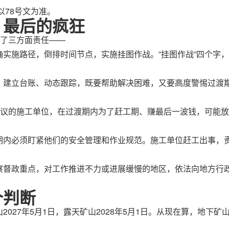
以78号文为准。
：最后的疯狂
确了三方面责任——
实施路径，倒排时间节点，实施挂图作战。”挂图作战”四个字
，建立台账、动态跟踪，既要帮助解决困难，又要高度警惕过渡期
协议的施工单位，在过渡期内为了赶工期、赚最后一波钱，可能
期内必须盯紧他们的安全管理和作业规范。施工单位赶工出事，
察督政重点，对工作推进不力或进展缓慢的地区，依法向地方行
个判断
027年5月1日，露天矿山2028年5月1日。从现在算，地下矿