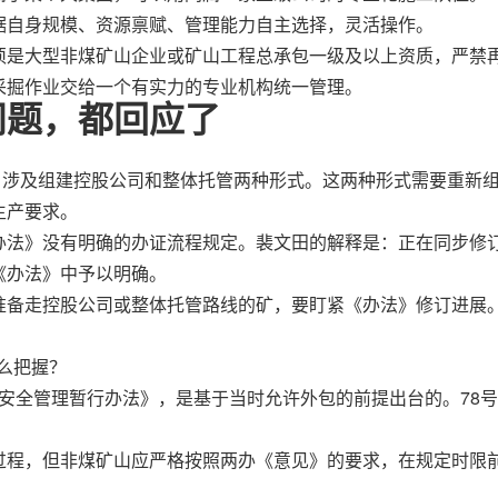
据自身规模、资源禀赋、管理能力自主选择，灵活操作。
须是大型非煤矿山企业或矿山工程总承包一级及以上资质，严禁
采掘作业交给一个有实力的专业机构统一管理。
问题，都回应了
”，涉及组建控股公司和整体托管两种形式。这两种形式需要重新
生产要求。
办法》没有明确的办证流程规定。裴文田的解释是：正在同步修
《办法》中予以明确。
准备走控股公司或整体托管路线的矿，要盯紧《办法》修订进展
怎么把握？
工程安全管理暂行办法》，是基于当时允许外包的前提出台的。78
过程，但非煤矿山应严格按照两办《意见》的要求，在规定时限前