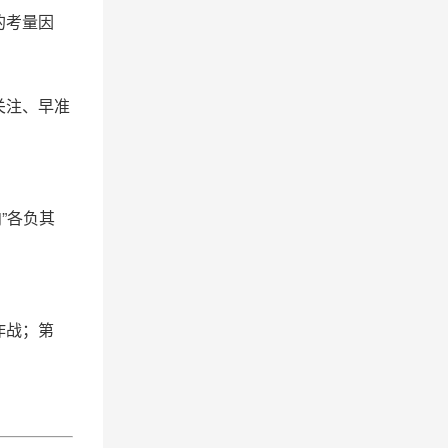
的考量因
关注、早准
”各负其
作战；第