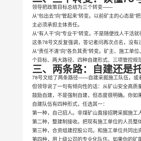
领导把政策目标总结为三个转变——
从”包出去”向”管起来”转变。以前矿主的心态是
主必须承担主体责任。
从”有人干”向”专业干”转变。不是随便找人干
这条78号文反复强调，答记者问再次点名，没有
从”责任不清”向”各负其责”转变。矿主、施工
个目标、两大路径、四种自建形式、三项管控规
三、两条路：自建还是
78号文给了两条路径——自建采掘施工队伍，或
但领导说了一句有倾向性的话：从矿山安全高质
鼓励自建，不是强制自建，但态度很明确。你如
自建队伍有四种形式，任选其一：
第一种，自己招人。非煤矿山直接招聘采掘施工
第二种，整建制接收。把现有施工单位的人员整
第三种，合资组建控股公司。和施工单位共同出
第四种，用上级公司的专业化队伍。如果你的矿